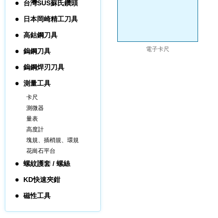
台灣SUS蘇氏鑽頭
日本岡崎精工刀具
高鈷鋼刀具
電子卡尺
鎢鋼刀具
鎢鋼焊刃刀具
測量工具
卡尺
測微器
量表
高度計
塊規、插梢規、環規
花崗石平台
螺紋護套 / 螺絲
KD快速夾鉗
磁性工具