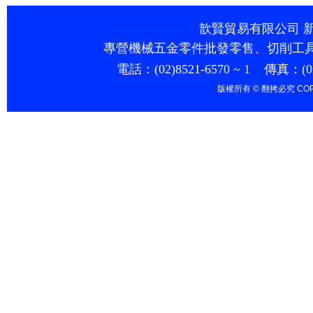
歆賢貿易有限公司 新
專營機械五金零件批發零售、切削工
電話：
(02)8521-6570 ~ 1 傳真
：
(
版權所有 © 翻拷必究 COPYR